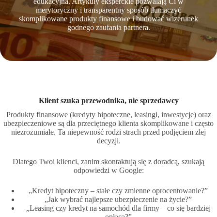
edukacyjna. Artykuły eksperckie pozwalają Ci w
merytoryczny i transparentny sposób tłumaczyć
skomplikowane produkty finansowe i budować wizerunek
godnego zaufania partnera.
Klient szuka przewodnika, nie sprzedawcy
Produkty finansowe (kredyty hipoteczne, leasingi, inwestycje) oraz
ubezpieczeniowe są dla przeciętnego klienta skomplikowane i często
niezrozumiałe. Ta niepewność rodzi strach przed podjęciem złej
decyzji.
Dlatego Twoi klienci, zanim skontaktują się z doradcą, szukają
odpowiedzi w Google:
„Kredyt hipoteczny – stałe czy zmienne oprocentowanie?”
„Jak wybrać najlepsze ubezpieczenie na życie?”
„Leasing czy kredyt na samochód dla firmy – co się bardziej
opłaca?”