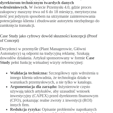
dyrektorom technicznym twardych danych
wdrożeniowych.
W świecie Przemysłu 4.0, gdzie proces
zakupowy maszyny trwa od 6 do 18 miesięcy, merytoryczna
treść jest jedynym sposobem na utrzymanie zainteresowania
potencjalnego klienta i zbudowanie autorytetu niezbędnego do
zamknięcia transakcji.
Case Study jako cyfrowy dowód słuszności koncepcji (Proof
of Concept)
Decydenci w przemyśle (Plant Managerowie, Główni
Automatycy) są odporni na tradycyjną reklamę. Szukają
dowodów działania. Artykuł sponsorowany w formie
Case
Study
pełni funkcję wirtualnej wizyty referencyjnej:
Walidacja techniczna:
Szczegółowy opis wdrożenia u
innego klienta udowadnia, że technologia działa w
warunkach przemysłowych, a nie tylko w katalogu.
Argumentacja dla zarządu:
Inżynierowie często
używają takich artykułów, aby uzasadnić wniosek
inwestycyjny (CAPEX) przed dyrektorem finansowym
(CFO), pokazując realne zwroty z inwestycji (ROI)
innych firm.
Redukcja ryzyka:
Opisanie problemów napotkanych