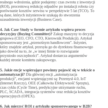
realnego wdrożenia, gdzie podajemy: czas zwrotu z inwestycji
(ROI), procentową redukcję odpadów po instalacji robota czy
porównanie kosztów serwisu w perspektywie 5 lat (TCO). To
są dane, których inżynierowie szukają do stworzenia
uzasadnienia inwestycji (Business Case).
4. Jak Case Study w formie artykułu wspiera proces
decyzyjny (Buying Committee)?
Zakup maszyny to decyzja
grupowa (CEO, CFO, CTO, Kierownik Produkcji). Artykuł
sponsorowany jest „przenośnym handlowcem”. Inżynier,
który znajdzie artykuł, przesyła go do dyrektora finansowego
jako dowód na to, że „w innej firmie to rozwiązanie
przyniosło oszczędności”. Artykuł dostarcza argumentów
każdej stronie komitetu zakupowego.
5. Jakie encje wspierające powinny pojawić się w tekście o
automatyzacji?
Dla głównej encji „automatyzacja
produkcji”, encjami wspierającymi są: Przemysł 4.0, IoT
(Internet Rzeczy), OEE (Całkowita Efektywność Sprzętu),
czas cyklu (Cycle Time), predykcyjne utrzymanie ruchu,
PLC, SCADA, integracja systemów oraz redukcja kosztów
operacyjnych (OPEX).
6. Jak mierzyć ROI z artykułu sponsorowanego w B2B?