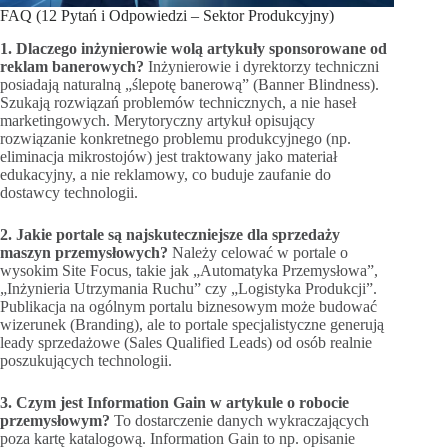
FAQ (12 Pytań i Odpowiedzi – Sektor Produkcyjny)
1. Dlaczego inżynierowie wolą artykuły sponsorowane od
reklam banerowych?
Inżynierowie i dyrektorzy techniczni
posiadają naturalną „ślepotę banerową” (Banner Blindness).
Szukają rozwiązań problemów technicznych, a nie haseł
marketingowych. Merytoryczny artykuł opisujący
rozwiązanie konkretnego problemu produkcyjnego (np.
eliminacja mikrostojów) jest traktowany jako materiał
edukacyjny, a nie reklamowy, co buduje zaufanie do
dostawcy technologii.
2. Jakie portale są najskuteczniejsze dla sprzedaży
maszyn przemysłowych?
Należy celować w portale o
wysokim Site Focus, takie jak „Automatyka Przemysłowa”,
„Inżynieria Utrzymania Ruchu” czy „Logistyka Produkcji”.
Publikacja na ogólnym portalu biznesowym może budować
wizerunek (Branding), ale to portale specjalistyczne generują
leady sprzedażowe (Sales Qualified Leads) od osób realnie
poszukujących technologii.
3. Czym jest Information Gain w artykule o robocie
przemysłowym?
To dostarczenie danych wykraczających
poza kartę katalogową. Information Gain to np. opisanie