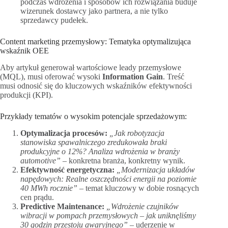
podczas wdrożenia i sposobów ich rozwiązania buduje
wizerunek dostawcy jako partnera, a nie tylko
sprzedawcy pudełek.
Content marketing przemysłowy: Tematyka optymalizująca
wskaźnik OEE
Aby artykuł generował wartościowe leady przemysłowe
(MQL), musi oferować wysoki
Information Gain
. Treść
musi odnosić się do kluczowych wskaźników efektywności
produkcji (KPI).
Przykłady tematów o wysokim potencjale sprzedażowym:
Optymalizacja procesów:
„Jak robotyzacja
stanowiska spawalniczego zredukowała braki
produkcyjne o 12%? Analiza wdrożenia w branży
automotive”
– konkretna branża, konkretny wynik.
Efektywność energetyczna:
„Modernizacja układów
napędowych: Realne oszczędności energii na poziomie
40 MWh rocznie”
– temat kluczowy w dobie rosnących
cen prądu.
Predictive Maintenance:
„Wdrożenie czujników
wibracji w pompach przemysłowych – jak uniknęliśmy
30 godzin przestoju awaryjnego”
– uderzenie w