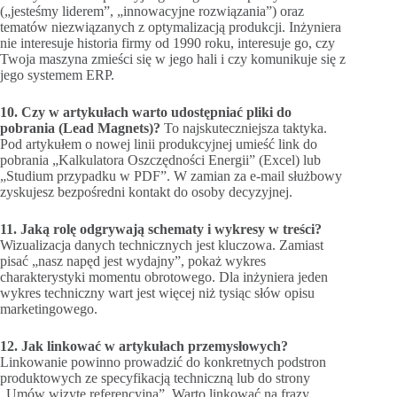
(„jesteśmy liderem”, „innowacyjne rozwiązania”) oraz
tematów niezwiązanych z optymalizacją produkcji. Inżyniera
nie interesuje historia firmy od 1990 roku, interesuje go, czy
Twoja maszyna zmieści się w jego hali i czy komunikuje się z
jego systemem ERP.
10. Czy w artykułach warto udostępniać pliki do
pobrania (Lead Magnets)?
To najskuteczniejsza taktyka.
Pod artykułem o nowej linii produkcyjnej umieść link do
pobrania „Kalkulatora Oszczędności Energii” (Excel) lub
„Studium przypadku w PDF”. W zamian za e-mail służbowy
zyskujesz bezpośredni kontakt do osoby decyzyjnej.
11. Jaką rolę odgrywają schematy i wykresy w treści?
Wizualizacja danych technicznych jest kluczowa. Zamiast
pisać „nasz napęd jest wydajny”, pokaż wykres
charakterystyki momentu obrotowego. Dla inżyniera jeden
wykres techniczny wart jest więcej niż tysiąc słów opisu
marketingowego.
12. Jak linkować w artykułach przemysłowych?
Linkowanie powinno prowadzić do konkretnych podstron
produktowych ze specyfikacją techniczną lub do strony
„Umów wizytę referencyjną”. Warto linkować na frazy