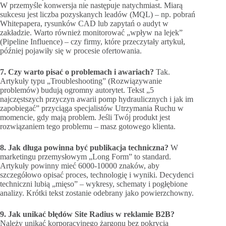
W przemyśle konwersja nie następuje natychmiast. Miarą
sukcesu jest liczba pozyskanych leadów (MQL) – np. pobrań
Whitepapera, rysunków CAD lub zapytań o audyt w
zakładzie. Warto również monitorować „wpływ na lejek”
(Pipeline Influence) – czy firmy, które przeczytały artykuł,
później pojawiły się w procesie ofertowania.
7. Czy warto pisać o problemach i awariach?
Tak.
Artykuły typu „Troubleshooting” (Rozwiązywanie
problemów) budują ogromny autorytet. Tekst „5
najczęstszych przyczyn awarii pomp hydraulicznych i jak im
zapobiegać” przyciąga specjalistów Utrzymania Ruchu w
momencie, gdy mają problem. Jeśli Twój produkt jest
rozwiązaniem tego problemu – masz gotowego klienta.
8. Jak długa powinna być publikacja techniczna?
W
marketingu przemysłowym „Long Form” to standard.
Artykuły powinny mieć 6000-10000 znaków, aby
szczegółowo opisać proces, technologię i wyniki. Decydenci
techniczni lubią „mięso” – wykresy, schematy i pogłębione
analizy. Krótki tekst zostanie odebrany jako powierzchowny.
9. Jak unikać błędów Site Radius w reklamie B2B?
Należy unikać korporacyjnego żargonu bez pokrycia