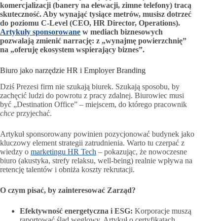
komercjalizacji (banery na elewacji, zimne telefony) tracą
skuteczność. Aby wynająć tysiące metrów, musisz dotrzeć
do poziomu C-Level (CEO, HR Director, Operations).
Artykuły sponsorowane
w mediach biznesowych
pozwalają zmienić narrację: z „wynajmę powierzchnię”
na „oferuję ekosystem wspierający biznes”.
Biuro jako narzędzie HR i Employer Branding
Dziś Prezesi firm nie szukają biurek. Szukają sposobu, by
zachęcić ludzi do powrotu z pracy zdalnej. Biurowiec musi
być „Destination Office” – miejscem, do którego pracownik
chce
przyjechać.
Artykuł sponsorowany powinien pozycjonować budynek jako
kluczowy element strategii zatrudnienia. Warto tu czerpać z
wiedzy o
marketingu HR Tech
– pokazując, że nowoczesne
biuro (akustyka, strefy relaksu, well-being) realnie wpływa na
retencję talentów i obniża koszty rekrutacji.
O czym pisać, by zainteresować Zarząd?
Efektywność energetyczna i ESG:
Korporacje muszą
raportować ślad węglowy. Artykuł o certyfikatach