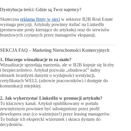
Dystrybucja treści: Gdzie są Twoi najemcy?
Skuteczna
reklama firmy w sieci
w sektorze B2B Real Estate
wymaga precyzji. Artykuły powinny trafiać na LinkedIn
(promowane posty kierujące do artykułu) oraz do serwisów
branżowych czytanych przez managerów ekspansji.
SEKCJA FAQ – Marketing Nieruchomości Komercyjnych
1. Dlaczego wizualizacje to za mało?
Wizualizacje sprzedają marzenia, ale w B2B kupuje się liczby
i bezpieczeństwo. Artykuł pozwala „obudować” ładny
obrazek twardymi danymi o wydajności wentylacji,
certyfikatach WELL (zdrowie pracowników) i dostępie do
komunikacji miejskiej.
2. Jak wykorzystać LinkedIn w promocji artykułu?
To kluczowy kanał. Artykuł opublikowany w portalu
zewnętrznym powinien być udostępniony przez profil
dewelopera oraz (co ważniejsze!) przez leasing managerów.
To buduje ich ekspercki wizerunek i skraca dystans do
decydentów.