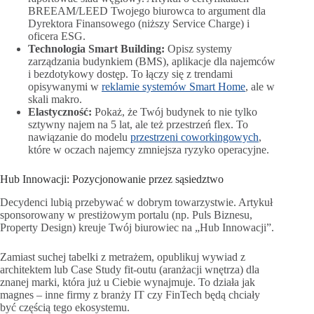
BREEAM/LEED Twojego biurowca to argument dla
Dyrektora Finansowego (niższy Service Charge) i
oficera ESG.
Technologia Smart Building:
Opisz systemy
zarządzania budynkiem (BMS), aplikacje dla najemców
i bezdotykowy dostęp. To łączy się z trendami
opisywanymi w
reklamie systemów Smart Home
, ale w
skali makro.
Elastyczność:
Pokaż, że Twój budynek to nie tylko
sztywny najem na 5 lat, ale też przestrzeń flex. To
nawiązanie do modelu
przestrzeni coworkingowych
,
które w oczach najemcy zmniejsza ryzyko operacyjne.
Hub Innowacji: Pozycjonowanie przez sąsiedztwo
Decydenci lubią przebywać w dobrym towarzystwie. Artykuł
sponsorowany w prestiżowym portalu (np. Puls Biznesu,
Property Design) kreuje Twój biurowiec na „Hub Innowacji”.
Zamiast suchej tabelki z metrażem, opublikuj wywiad z
architektem lub Case Study fit-outu (aranżacji wnętrza) dla
znanej marki, która już u Ciebie wynajmuje. To działa jak
magnes – inne firmy z branży IT czy FinTech będą chciały
być częścią tego ekosystemu.