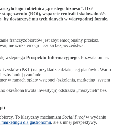
rczyło logo i obietnica „prostego biznesu”. Dziś
 stopę zwrotu (ROI), wsparcie centrali i skalowalność.
m, by dostarczyć mu tych danych w wiarygodnej formie.
anie franczyzobiorców jest zbyt emocjonalny przekaz.
owar, nie szuka emocji – szuka bezpieczeństwa.
rolę wstępnego
Prospektu Informacyjnego
. Pozwala on na:
 i zysków (P&L) na przykładzie działającej placówki. Warto
 liczby budują zaufanie.
tner w ramach opłaty wstępnej (szkolenia, marketing, system
sno określona kwota inwestycji) odstrasza „marzycieli” bez
pt)
zyzobiorcy. To klasyczny mechanizm
Social Proof
w wydaniu
t marketingu dla gastronomii
, ale z innej perspektywy.