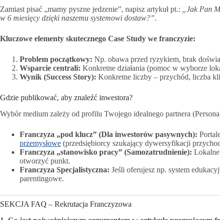
Zamiast pisać „mamy pyszne jedzenie”, napisz artykuł pt.:
„Jak Pan Ma
w 6 miesięcy dzięki naszemu systemowi dostaw?”
.
Kluczowe elementy skutecznego Case Study we franczyzie:
Problem początkowy:
Np. obawa przed ryzykiem, brak doświa
Wsparcie centrali:
Konkretne działania (pomoc w wyborze lokal
Wynik (Success Story):
Konkretne liczby – przychód, liczba kli
Gdzie publikować, aby znaleźć inwestora?
Wybór medium zależy od profilu Twojego idealnego partnera (Persona
Franczyza „pod klucz” (Dla inwestorów pasywnych):
Portal
przemysłowe
(przedsiębiorcy szukający dywersyfikacji przycho
Franczyza „stanowisko pracy” (Samozatrudnienie):
Lokalne 
otworzyć punkt.
Franczyza Specjalistyczna:
Jeśli oferujesz np. system edukacy
parentingowe.
SEKCJA FAQ – Rekrutacja Franczyzowa