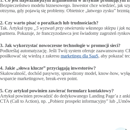
1. Co jest najważniejszym argumentem w artykule promującym f
Bezpieczeństwo modelu biznesowego. Inwestor chce wiedzieć, jak szy
otrzyma, gdy pojawią się problemy. Obietnice „łatwego zysku” brzmią 
2. Czy warto pisać o porażkach lub trudnościach?
Tak. Artykuł typu
„5 wyzwań przy otwieraniu własnego sklepu i jak n
partnera. Pokazuje, że franczyzodawca jest świadomy zagrożeń rynko
3. Jak wykorzystać nowoczesne technologie w promocji sieci?
Podkreślaj automatyzację. Jeśli Twój system oferuje zaawansowany CR
posiłkować się wiedzą z zakresu
marketingu dla SaaS
, aby pokazać t
4. Jakie „słowa klucze” przyciągają inwestorów?
Skalowalność, dochód pasywny, sprawdzony model, know-how, wyłączno
wsparcie marketingowe, break-even point.
5. Czy artykuł powinien zawierać formularz kontaktowy?
Artykuł powinien prowadzić do dedykowanego Landing Page’a z ankiet
CTA (Call to Action), np. „Pobierz prospekt informacyjny” lub „Um