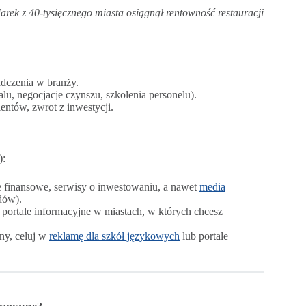
rek z 40-tysięcznego miasta osiągnął rentowność restauracji
dczenia w branży.
u, negocjacje czynszu, szkolenia personelu).
entów, zwrot z inwestycji.
):
e finansowe, serwisy o inwestowaniu, a nawet
media
dów).
portale informacyjne w miastach, w których chcesz
jny, celuj w
reklamę dla szkół językowych
lub portale