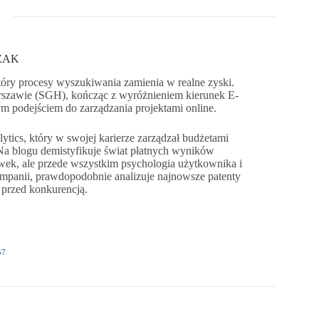
OZAK
óry procesy wyszukiwania zamienia w realne zyski.
szawie (SGH), kończąc z wyróżnieniem kierunek E-
ym podejściem do zarządzania projektami online.
tics, który w swojej karierze zarządzał budżetami
a blogu demistyfikuje świat płatnych wyników
awek, ale przede wszystkim psychologia użytkownika i
ampanii, prawdopodobnie analizuje najnowsze patenty
 przed konkurencją.
57