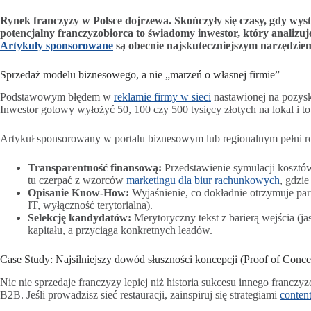
Rynek franczyzy w Polsce dojrzewa. Skończyły się czasy, gdy wysta
potencjalny franczyzobiorca to świadomy inwestor, który analizuje
Artykuły sponsorowane
są obecnie najskuteczniejszym narzędzie
Sprzedaż modelu biznesowego, a nie „marzeń o własnej firmie”
Podstawowym błędem w
reklamie firmy w sieci
nastawionej na pozysk
Inwestor gotowy wyłożyć 50, 100 czy 500 tysięcy złotych na lokal i t
Artykuł sponsorowany w portalu biznesowym lub regionalnym pełni 
Transparentność finansową:
Przedstawienie symulacji kosztów
tu czerpać z wzorców
marketingu dla biur rachunkowych
, gdzie
Opisanie Know-How:
Wyjaśnienie, co dokładnie otrzymuje par
IT, wyłączność terytorialna).
Selekcję kandydatów:
Merytoryczny tekst z barierą wejścia (ja
kapitału, a przyciąga konkretnych leadów.
Case Study: Najsilniejszy dowód słuszności koncepcji (Proof of Conce
Nic nie sprzedaje franczyzy lepiej niż historia sukcesu innego franc
B2B. Jeśli prowadzisz sieć restauracji, zainspiruj się strategiami
conten